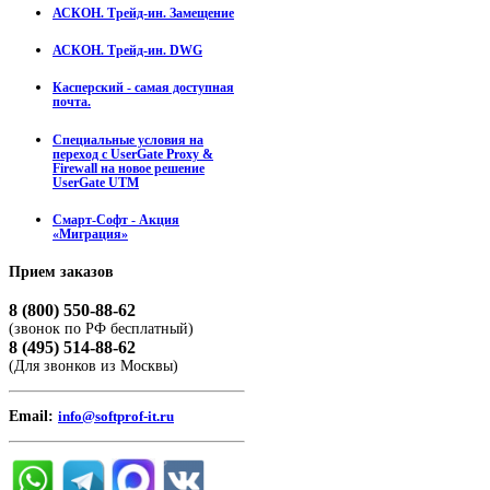
АСКОН. Трейд-ин. Замещение
АСКОН. Трейд-ин. DWG
Касперский - самая доступная
почта.
Специальные условия на
переход с UserGate Proxy &
Firewall на новое решение
UserGate UTM
Смарт-Софт - Акция
«Миграция»
Прием
заказов
8 (800) 550-88-62
(звонок по РФ бесплатный)
8 (495) 514-88-62
(Для звонков из Москвы)
Email:
info@softprof-it.ru