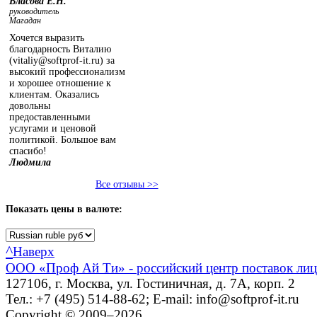
Власова Е.Н.
руководитель
Магадан
Хочется выразить
благодарность Виталию
(vitaliy@softprof-it.ru) за
высокий профессионализм
и хорошее отношение к
клиентам. Оказались
довольны
предоставленными
услугами и ценовой
политикой. Большое вам
спасибо!
Людмила
Все отзывы >>
Показать
цены в валюте:
^
Наверх
ООО «Проф Ай Ти» - российский центр поставок ли
127106, г. Москва, ул. Гостиничная, д. 7А, корп. 2
Тел.: +7 (495) 514-88-62; E-mail: info@softprof-it.ru
Copyright © 2009–2026