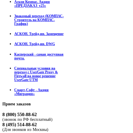
Аскон Компас. Акция
«ПРЕДЗАКАЗ_v25»
Знакомый переход (КОМПАС-
Строитель на КОМПАС-
График)
АСКОН. Трейд-ин. Замещение
АСКОН. Трейд-ин. DWG
Касперский - самая доступная
почта.
Специальные условия на
переход с UserGate Proxy &
Firewall на новое решение
UserGate UTM
Смарт-Софт - Акция
«Миграция»
Прием
заказов
8 (800) 550-88-62
(звонок по РФ бесплатный)
8 (495) 514-88-62
(Для звонков из Москвы)