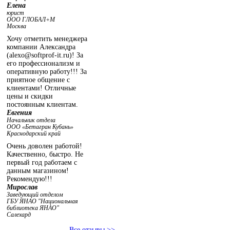
Елена
юрист
ООО ГЛОБАЛ+М
Москва
Хочу отметить менеджера
компании Александра
(alexo@softprof-it.ru)! За
его профессионализм и
оперативную работу!!! За
приятное общение с
клиентами! Отличные
цены и скидки
постоянным клиентам.
Евгения
Начальник отдела
ООО «Бетагран Кубань»
Краснодарский край
Очень доволен работой!
Качественно, быстро. Не
первый год работаем с
данным магазином!
Рекомендую!!!
Мирослав
Заведующий отделом
ГБУ ЯНАО "Национальная
библиотека ЯНАО"
Салехард
Все отзывы >>