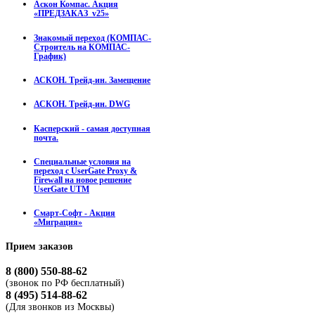
Аскон Компас. Акция
«ПРЕДЗАКАЗ_v25»
Знакомый переход (КОМПАС-
Строитель на КОМПАС-
График)
АСКОН. Трейд-ин. Замещение
АСКОН. Трейд-ин. DWG
Касперский - самая доступная
почта.
Специальные условия на
переход с UserGate Proxy &
Firewall на новое решение
UserGate UTM
Смарт-Софт - Акция
«Миграция»
Прием
заказов
8 (800) 550-88-62
(звонок по РФ бесплатный)
8 (495) 514-88-62
(Для звонков из Москвы)