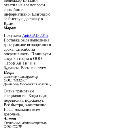
Менеджер Виталий
ответил на все вопросы
спокойно и
информативно. Благодарю
за быструю доставку в
Крым.
Марат
Покупали
AutoCAD 2015
.
Поставка была выполнена
даже раньше оговоренного
срока. Спасибо за
оперативность. Планируем
закупки софта в ООО
"Проф Ай Ти" и в
будущем. Всем советуем.
Игорь
инженер-конструктор
ООО "МЕКОС"
Дмитров (Московская область)
Очень грамотные
специалисты. Когда надо -
перезвонят, подскажут.
Всё быстро, качественно.
Наша компания всем
довольна.
Антон
Системный администратор
ООО СОПР