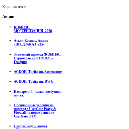
Корзина пуста
Акции
КОМПАС
МОДЕРНИЗАЦИЯ_2026
Аскон Компас. Акция
«ПРЕДЗАКАЗ_v25»
Знакомый переход (КОМПАС-
Строитель на КОМПАС-
График)
АСКОН. Трейд-ин. Замещение
АСКОН. Трейд-ин. DWG
Касперский - самая доступная
почта.
Специальные условия на
переход с UserGate Proxy &
Firewall на новое решение
UserGate UTM
Смарт-Софт - Акция