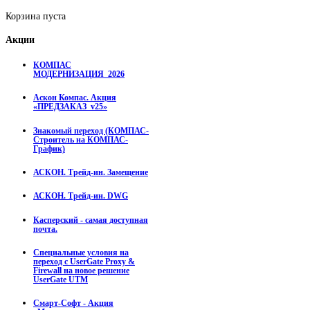
Корзина пуста
Акции
КОМПАС
МОДЕРНИЗАЦИЯ_2026
Аскон Компас. Акция
«ПРЕДЗАКАЗ_v25»
Знакомый переход (КОМПАС-
Строитель на КОМПАС-
График)
АСКОН. Трейд-ин. Замещение
АСКОН. Трейд-ин. DWG
Касперский - самая доступная
почта.
Специальные условия на
переход с UserGate Proxy &
Firewall на новое решение
UserGate UTM
Смарт-Софт - Акция