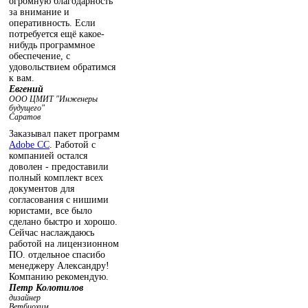
огромную благодарность
за внимание и
оперативность. Если
потребуется ещё какое-
нибудь программное
обеспечение, с
удовольствием обратимся
к вам.
Евгений
ООО ЦМИТ "Инженеры
будущего"
Саратов
Заказывал пакет программ
Adobe СС
. Работой с
компанией остался
доволен - предоставили
полный комплект всех
документов для
согласования с нишими
юристами, все было
сделано быстро и хорошо.
Сейчас наслаждаюсь
работой на лицензионном
ПО. отдельное спасибо
менеджеру Александру!
Компанию рекомендую.
Петр Колотилов
дизайнер
Ветбиохим