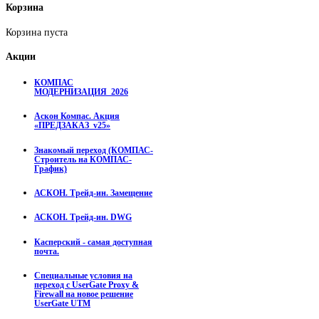
Корзина
Корзина пуста
Акции
КОМПАС
МОДЕРНИЗАЦИЯ_2026
Аскон Компас. Акция
«ПРЕДЗАКАЗ_v25»
Знакомый переход (КОМПАС-
Строитель на КОМПАС-
График)
АСКОН. Трейд-ин. Замещение
АСКОН. Трейд-ин. DWG
Касперский - самая доступная
почта.
Специальные условия на
переход с UserGate Proxy &
Firewall на новое решение
UserGate UTM