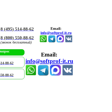
8 (495) 514-88-62
Email:
info@softprof-it.ru
8 (800) 550-88-62
(звонок бесплатный)
Вопрос
Email:
info@softprof-it.ru
514-88-62
550-88-62