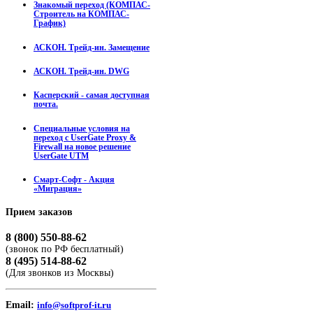
Знакомый переход (КОМПАС-
Строитель на КОМПАС-
График)
АСКОН. Трейд-ин. Замещение
АСКОН. Трейд-ин. DWG
Касперский - самая доступная
почта.
Специальные условия на
переход с UserGate Proxy &
Firewall на новое решение
UserGate UTM
Смарт-Софт - Акция
«Миграция»
Прием
заказов
8 (800) 550-88-62
(звонок по РФ бесплатный)
8 (495) 514-88-62
(Для звонков из Москвы)
Email:
info@softprof-it.ru