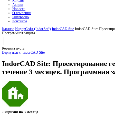
Каталог
Акции
Новости
О компании
Интересно
Контакты
Каталог
ИндорСофт (IndorSoft)
IndorCAD Site
IndorCAD Site: Проектир
Программная защита
Корзина пуста
Вернуться к: IndorCAD Site
IndorCAD Site: Проектирование г
течение 3 месяцев. Программная 
Лицензия на 3 месяца