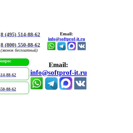
8 (495) 514-88-62
Email:
info@softprof-it.ru
8 (800) 550-88-62
(звонок бесплатный)
Вопрос
Email:
info@softprof-it.ru
514-88-62
550-88-62