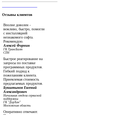
ЧАТ С ОПЕРАТОРОМ
Отзывы
клиентов
Вполне доволен -
вежливо, быстро, помогли
с инсталляцией
незнакомого софта.
Рекомендую.
Алексей Формин
ГК ТрансБалт
СПб
Быстрое реагирование на
запросы по поставке
программных продуктов.
Гибкий подход к
пожеланиям клиента.
Приемлемая стоимость
предлагаемых продуктов.
Букштынов Евгений
Александрович
Начальник отдела сервисной
поддержки
ГК "ДорХан"
Московская область
Оперативно отвечают.