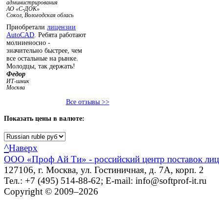
администрирования
АО «С-ДОК»
Сокол, Вологодская облась
Приобретали
лицензии
AutoCAD
. Ребята работают
молниеносно -
значительно быстрее, чем
все остальные на рынке.
Молодцы, так держать!
Федор
ИТ-шник
Москва
Все отзывы >>
Показать
цены в валюте:
^
Наверх
ООО «Проф Ай Ти» - российский центр поставок ли
127106, г. Москва, ул. Гостиничная, д. 7А, корп. 2
Тел.: +7 (495) 514-88-62; E-mail: info@softprof-it.ru
Copyright © 2009–2026