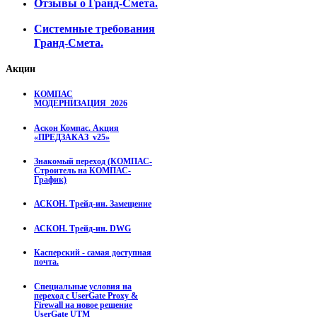
Отзывы о Гранд-Смета.
Системные требования
Гранд-Смета.
Акции
КОМПАС
МОДЕРНИЗАЦИЯ_2026
Аскон Компас. Акция
«ПРЕДЗАКАЗ_v25»
Знакомый переход (КОМПАС-
Строитель на КОМПАС-
График)
АСКОН. Трейд-ин. Замещение
АСКОН. Трейд-ин. DWG
Касперский - самая доступная
почта.
Специальные условия на
переход с UserGate Proxy &
Firewall на новое решение
UserGate UTM