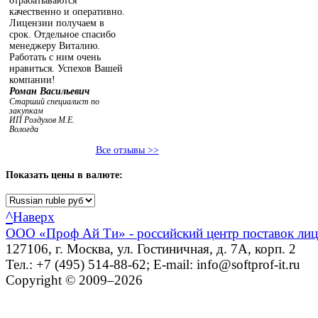
отрабатываются
качественно и оперативно.
Лицензии получаем в
срок. Отдельное спасибо
менеджеру Виталию.
Работать с ним очень
нравиться. Успехов Вашей
компании!
Роман Васильевич
Старший специалист по
закупкам
ИП Роздухов М.Е.
Вологда
Все отзывы >>
Показать
цены в валюте:
^
Наверх
ООО «Проф Ай Ти» - российский центр поставок ли
127106, г. Москва, ул. Гостиничная, д. 7А, корп. 2
Тел.: +7 (495) 514-88-62; E-mail: info@softprof-it.ru
Copyright © 2009–2026