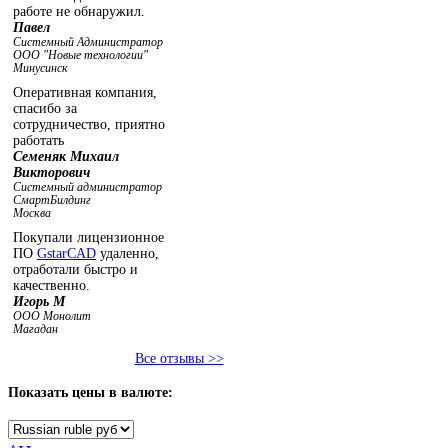
работе не обнаружил.
Павел
Системный Администратор
ООО "Новые технологии"
Минусинск
Оперативная компания,
спасибо за
сотрудничество, приятно
работать
Семеняк Михаил
Викторович
Системный администратор
СмартБилдинг
Москва
Покупали лицензионное
ПО
GstarCAD
удаленно,
отработали быстро и
качественно.
Игорь М
ООО Монолит
Магадан
Все отзывы >>
Показать
цены в валюте: