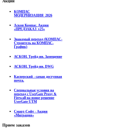
Акции
КОМПАС
МОДЕРНИЗАЦИЯ_2026
Аскон Компас. Акция
«ПРЕДЗАКАЗ_v25»
Знакомый переход (КОМПАС-
Строитель на КОМПАС-
График)
АСКОН. Трейд-ин. Замещение
АСКОН. Трейд-ин. DWG
Касперский - самая доступная
почта.
Специальные условия на
переход с UserGate Proxy &
Firewall на новое решение
UserGate UTM
Смарт-Софт - Акция
«Миграция»
Прием
заказов