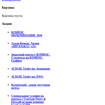
Корзина
Корзина пуста
Акции
КОМПАС
МОДЕРНИЗАЦИЯ_2026
Аскон Компас. Акция
«ПРЕДЗАКАЗ_v25»
Знакомый переход (КОМПАС-
Строитель на КОМПАС-
График)
АСКОН. Трейд-ин. Замещение
АСКОН. Трейд-ин. DWG
Касперский - самая доступная
почта.
Специальные условия на
переход с UserGate Proxy &
Firewall на новое решение