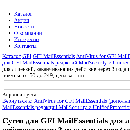
Каталог
Акции
Новости
О компании
Интересно
Контакты
Каталог
GFI
GFI MailEssentials
AntiVirus for GFI Mail
для GFI MailEssentials редакций MailSecurity и Unified
для лицензий, заканчивающих действие через 3 года 
покупке от 50 до 249, цена за 1 шт.
Корзина пуста
Вернуться к: AntiVirus for GFI MailEssentials (допол
MailEssentials редакций MailSecurity и UnifiedProtectio
Cyren для GFI MailEssentials для
действие через 3 года или ранее 