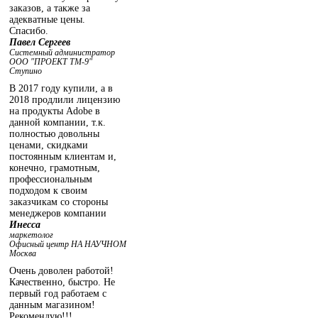
заказов, а также за
адекватные цены.
Спасибо.
Павел Сергеев
Системный администратор
ООО "ПРОЕКТ ТМ-9"
Ступино
В 2017 году купили, а в
2018 продлили лицензию
на продукты Adobe в
данной компании, т.к.
полностью довольны
ценами, скидками
постоянным клиентам и,
конечно, грамотным,
профессиональным
подходом к своим
заказчикам со стороны
менеджеров компании
Инесса
маркетолог
Офисный центр НА НАУЧНОМ
Москва
Очень доволен работой!
Качественно, быстро. Не
первый год работаем с
данным магазином!
Рекомендую!!!