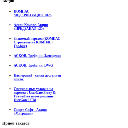
Акции
КОМПАС
МОДЕРНИЗАЦИЯ_2026
Аскон Компас. Акция
«ПРЕДЗАКАЗ_v25»
Знакомый переход (КОМПАС-
Строитель на КОМПАС-
График)
АСКОН. Трейд-ин. Замещение
АСКОН. Трейд-ин. DWG
Касперский - самая доступная
почта.
Специальные условия на
переход с UserGate Proxy &
Firewall на новое решение
UserGate UTM
Смарт-Софт - Акция
«Миграция»
Прием
заказов