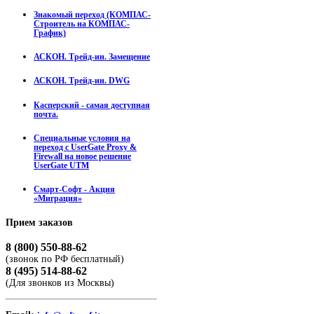
Знакомый переход (КОМПАС-
Строитель на КОМПАС-
График)
АСКОН. Трейд-ин. Замещение
АСКОН. Трейд-ин. DWG
Касперский - самая доступная
почта.
Специальные условия на
переход с UserGate Proxy &
Firewall на новое решение
UserGate UTM
Смарт-Софт - Акция
«Миграция»
Прием
заказов
8 (800) 550-88-62
(звонок по РФ бесплатный)
8 (495) 514-88-62
(Для звонков из Москвы)