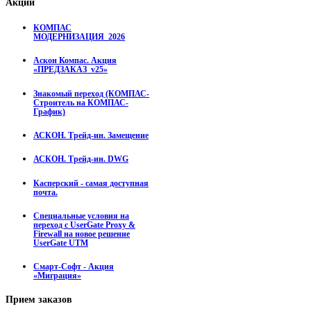
Акции
КОМПАС
МОДЕРНИЗАЦИЯ_2026
Аскон Компас. Акция
«ПРЕДЗАКАЗ_v25»
Знакомый переход (КОМПАС-
Строитель на КОМПАС-
График)
АСКОН. Трейд-ин. Замещение
АСКОН. Трейд-ин. DWG
Касперский - самая доступная
почта.
Специальные условия на
переход с UserGate Proxy &
Firewall на новое решение
UserGate UTM
Смарт-Софт - Акция
«Миграция»
Прием
заказов