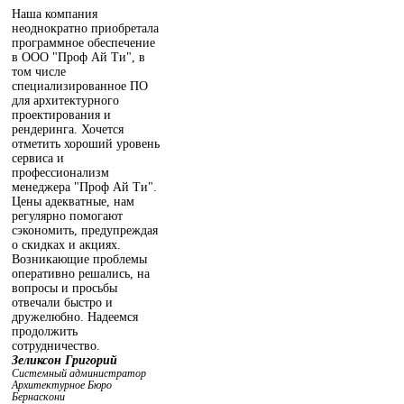
Наша компания
неоднократно приобретала
программное обеспечение
в ООО "Проф Ай Ти", в
том числе
специализированное ПО
для архитектурного
проектирования и
рендеринга. Хочется
отметить хороший уровень
сервиса и
профессионализм
менеджера "Проф Ай Ти".
Цены адекватные, нам
регулярно помогают
сэкономить, предупреждая
о скидках и акциях.
Возникающие проблемы
оперативно решались, на
вопросы и просьбы
отвечали быстро и
дружелюбно. Надеемся
продолжить
сотрудничество.
Зеликсон Григорий
Системный администратор
Архитектурное Бюро
Бернаскони