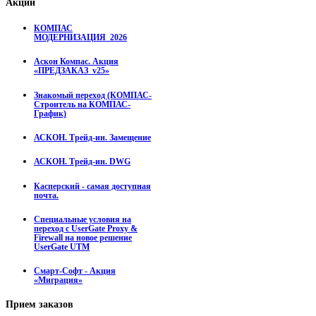
Акции
КОМПАС
МОДЕРНИЗАЦИЯ_2026
Аскон Компас. Акция
«ПРЕДЗАКАЗ_v25»
Знакомый переход (КОМПАС-
Строитель на КОМПАС-
График)
АСКОН. Трейд-ин. Замещение
АСКОН. Трейд-ин. DWG
Касперский - самая доступная
почта.
Специальные условия на
переход с UserGate Proxy &
Firewall на новое решение
UserGate UTM
Смарт-Софт - Акция
«Миграция»
Прием
заказов