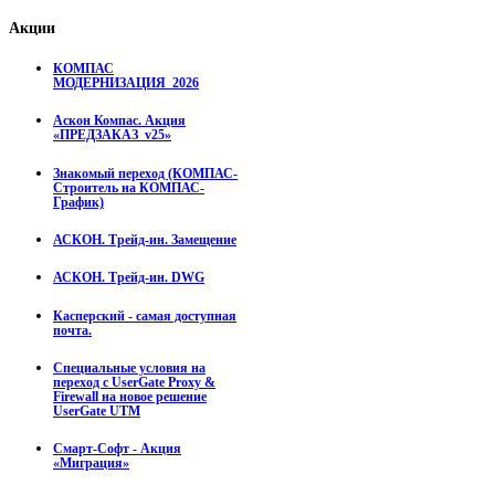
Акции
КОМПАС
МОДЕРНИЗАЦИЯ_2026
Аскон Компас. Акция
«ПРЕДЗАКАЗ_v25»
Знакомый переход (КОМПАС-
Строитель на КОМПАС-
График)
АСКОН. Трейд-ин. Замещение
АСКОН. Трейд-ин. DWG
Касперский - самая доступная
почта.
Специальные условия на
переход с UserGate Proxy &
Firewall на новое решение
UserGate UTM
Смарт-Софт - Акция
«Миграция»