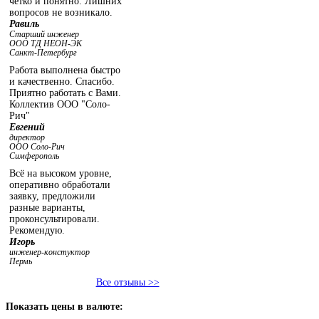
чётко и понятно. Лишних
вопросов не возникало.
Равиль
Старший инженер
ООО ТД НЕОН-ЭК
Санкт-Петербург
Работа выполнена быстро
и качественно. Спасибо.
Приятно работать с Вами.
Коллектив ООО "Соло-
Рич"
Евгений
директор
ООО Соло-Рич
Симферополь
Всё на высоком уровне,
оперативно обработали
заявку, предложили
разные варианты,
проконсультировали.
Рекомендую.
Игорь
инженер-констуктор
Пермь
Все отзывы >>
Показать
цены в валюте: