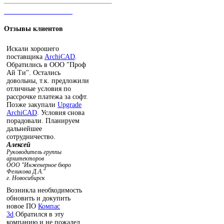
ЧАТ С ОПЕРАТОРОМ
Отзывы
клиентов
Искали хорошего
поставщика
ArchiCAD
.
Обратились в ООО "Проф
Ай Ти". Остались
довольны, т.к. предложили
отличные условия по
рассрочке платежа за софт.
Позже закупали
Upgrade
ArchiCAD
. Условия снова
порадовали. Планируем
дальнейшее
сотрудничество.
Алексей
Руководитель группы
архитекторов
ООО "Инженерное бюро
Феликова Д.А."
г. Новосибирск
Возникла необходимость
обновить и докупить
новое ПО
Компас
3d
.Обратился в эту
компанию и не пожалел.