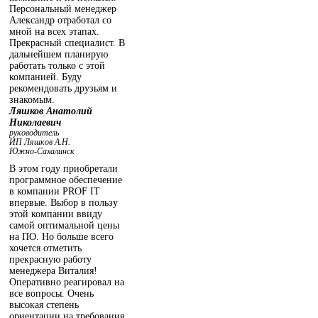
Персональный менеджер
Александр отработал со
мной на всех этапах.
Прекрасный специалист. В
дальнейшем планирую
работать только с этой
компанией. Буду
рекомендовать друзьям и
знакомым.
Ляшков Анатолий
Николаевич
руководитель
ИП Ляшков А.Н.
Южно-Сахалинск
В этом году приобретали
программное обеспечение
в компании PROF IT
впервые. Выбор в пользу
этой компании ввиду
самой оптимальной цены
на ПО. Но больше всего
хочется отметить
прекрасную работу
менеджера Виталия!
Оперативно реагировал на
все вопросы. Очень
высокая степень
ориентации на требования