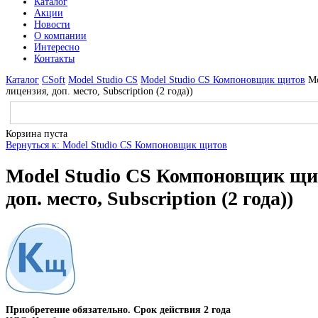
Каталог
Акции
Новости
О компании
Интересно
Контакты
Каталог
CSoft
Model Studio CS
Model Studio CS Компоновщик щитов
Mo
лицензия, доп. место, Subscription (2 года))
Корзина пуста
Вернуться к: Model Studio CS Компоновщик щитов
Model Studio CS Компоновщик щит
доп. место, Subscription (2 года))
Приобретение обязательно. Срок действия 2 года