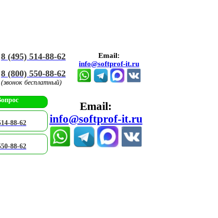
8 (495) 514-88-62
Email:
info@softprof-it.ru
8 (800) 550-88-62
(звонок бесплатный)
Вопрос
Email:
info@softprof-it.ru
514-88-62
550-88-62