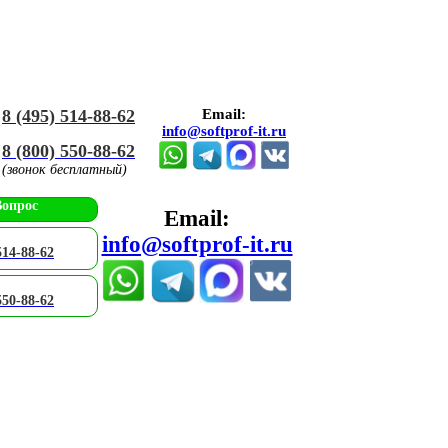
8 (495) 514-88-62
Email:
info@softprof-it.ru
8 (800) 550-88-62
(звонок бесплатный)
Вопрос
Email:
info@softprof-it.ru
514-88-62
550-88-62