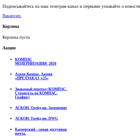
Подписывайтесь на наш телеграм-канал и первыми узнавайте о новостя
Вакансии.
Корзина
Корзина пуста
Акции
КОМПАС
МОДЕРНИЗАЦИЯ_2026
Аскон Компас. Акция
«ПРЕДЗАКАЗ_v25»
Знакомый переход (КОМПАС-
Строитель на КОМПАС-
График)
АСКОН. Трейд-ин. Замещение
АСКОН. Трейд-ин. DWG
Касперский - самая доступная
почта.