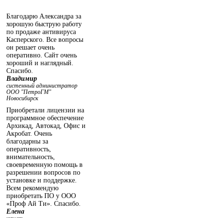
Благодарю Александра за
хорошую быструю работу
по продаже антивируса
Касперского. Все вопросы
он решает очень
оперативно. Сайт очень
хороший и наглядный.
Спасибо.
Владимир
системный администратор
ООО "ПетроГМ"
Новосибирск
Приобретали лицензии на
программное обеспечение
Архикад, Автокад, Офис и
Акробат. Очень
благодарны за
оперативность,
внимательность,
своевременную помощь в
разрешении вопросов по
установке и поддержке.
Всем рекомендую
приобретать ПО у ООО
«Проф Ай Ти». Спасибо.
Елена