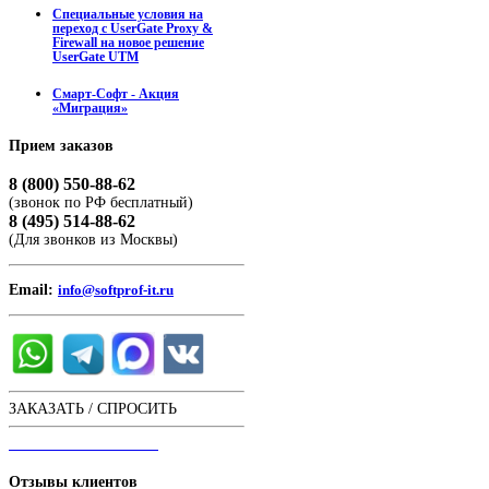
Специальные условия на
переход с UserGate Proxy &
Firewall на новое решение
UserGate UTM
Смарт-Софт - Акция
«Миграция»
Прием
заказов
8 (800) 550-88-62
(звонок по РФ бесплатный)
8 (495) 514-88-62
(Для звонков из Москвы)
Email:
info@softprof-it.ru
ЗАКАЗАТЬ / СПРОСИТЬ
ЧАТ С ОПЕРАТОРОМ
Отзывы
клиентов