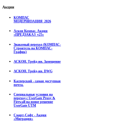
Акции
КОМПАС
МОДЕРНИЗАЦИЯ_2026
Аскон Компас. Акция
«ПРЕДЗАКАЗ_v25»
Знакомый переход (КОМПАС-
Строитель на КОМПАС-
График)
АСКОН. Трейд-ин. Замещение
АСКОН. Трейд-ин. DWG
Касперский - самая доступная
почта.
Специальные условия на
переход с UserGate Proxy &
Firewall на новое решение
UserGate UTM
Смарт-Софт - Акция
«Миграция»