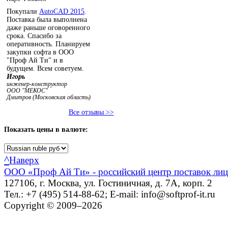
Покупали
AutoCAD 2015
.
Поставка была выполнена
даже раньше оговоренного
срока. Спасибо за
оперативность. Планируем
закупки софта в ООО
"Проф Ай Ти" и в
будущем. Всем советуем.
Игорь
инженер-конструктор
ООО "МЕКОС"
Дмитров (Московская область)
Все отзывы >>
Показать
цены в валюте:
^
Наверх
ООО «Проф Ай Ти» - российский центр поставок ли
127106, г. Москва, ул. Гостиничная, д. 7А, корп. 2
Тел.: +7 (495) 514-88-62; E-mail: info@softprof-it.ru
Copyright © 2009–2026