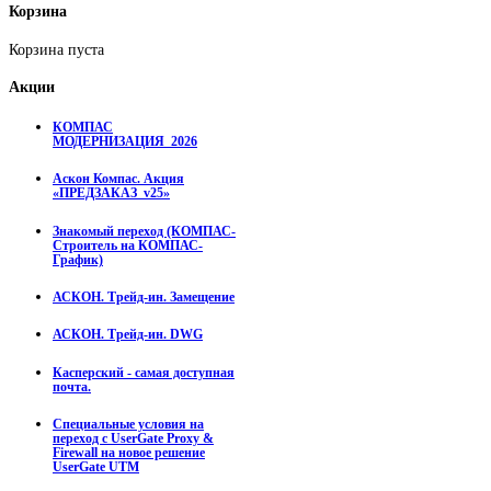
Корзина
Корзина пуста
Акции
КОМПАС
МОДЕРНИЗАЦИЯ_2026
Аскон Компас. Акция
«ПРЕДЗАКАЗ_v25»
Знакомый переход (КОМПАС-
Строитель на КОМПАС-
График)
АСКОН. Трейд-ин. Замещение
АСКОН. Трейд-ин. DWG
Касперский - самая доступная
почта.
Специальные условия на
переход с UserGate Proxy &
Firewall на новое решение
UserGate UTM