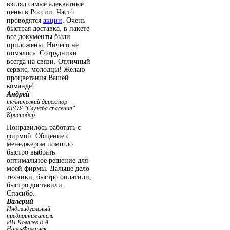
взгляд самые адекватные
цены в России. Часто
проводятся
акции
. Очень
быстрая доставка, в пакете
все документы были
приложены. Ничего не
помялось. Сотрудники
всегда на связи. Отличный
сервис, молодцы! Желаю
процветания Вашей
команде!
Андрей
технический директор
КРОУ "Служба спасения"
Краснодар
Понравилось работать с
фирмой. Общение с
менеджером помогло
быстро выбрать
оптимальное решение для
моей фирмы. Дальше дело
техники, быстро оплатили,
быстро доставили.
Спасибо.
Валерий
Индивидуальный
предприниматель
ИП Ковалев В.А.
Наро-Фоминск