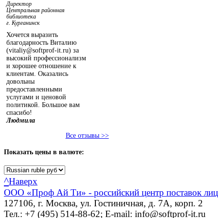
Директор
Центральная районная
библиотека
г. Курганинск
Хочется выразить
благодарность Виталию
(vitaliy@softprof-it.ru) за
высокий профессионализм
и хорошее отношение к
клиентам. Оказались
довольны
предоставленными
услугами и ценовой
политикой. Большое вам
спасибо!
Людмила
Все отзывы >>
Показать
цены в валюте:
^
Наверх
ООО «Проф Ай Ти» - российский центр поставок ли
127106, г. Москва, ул. Гостиничная, д. 7А, корп. 2
Тел.: +7 (495) 514-88-62; E-mail: info@softprof-it.ru