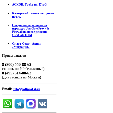
АСКОН. Трейд-ин. DWG
Касперский - самая доступная
почта.
Специальные условия на
переход с UserGate Proxy &
Firewall на новое решение
UserGate UTM
Смарт-Софт - Акция
«Миграция»
Прием
заказов
8 (800) 550-88-62
(звонок по РФ бесплатный)
8 (495) 514-88-62
(Для звонков из Москвы)
Email:
info@softprof-it.ru