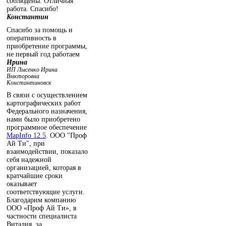
соблюдены. Отличная
работа. Спасибо!
Константин
Спасибо за помощь и
оперативность в
приобретение программы,
не первый год работаем
Ирина
ИП Лысенко Ирина
Вмкторовна
Константиновск
В связи с осуществлением
картографических работ
Федерального назначения,
нами было приобретено
программное обеспечение
MapInfo 12.5
. ООО "Проф
Ай Ти", при
взаимодействии, показало
себя надежной
организацией, которая в
кратчайшие сроки
оказывает
соответствующие услуги.
Благодарим компанию
ООО «Проф Ай Ти», в
частности специалиста
Виталия, за