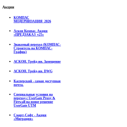
Акции
КОМПАС
МОДЕРНИЗАЦИЯ_2026
Аскон Компас. Акция
«ПРЕДЗАКАЗ_v25»
Знакомый переход (КОМПАС-
Строитель на КОМПАС-
График)
АСКОН. Трейд-ин. Замещение
АСКОН. Трейд-ин. DWG
Касперский - самая доступная
почта.
Специальные условия на
переход с UserGate Proxy &
Firewall на новое решение
UserGate UTM
Смарт-Софт - Акция
«Миграция»