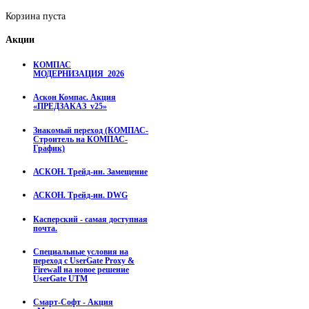
Корзина пуста
Акции
КОМПАС
МОДЕРНИЗАЦИЯ_2026
Аскон Компас. Акция
«ПРЕДЗАКАЗ_v25»
Знакомый переход (КОМПАС-
Строитель на КОМПАС-
График)
АСКОН. Трейд-ин. Замещение
АСКОН. Трейд-ин. DWG
Касперский - самая доступная
почта.
Специальные условия на
переход с UserGate Proxy &
Firewall на новое решение
UserGate UTM
Смарт-Софт - Акция