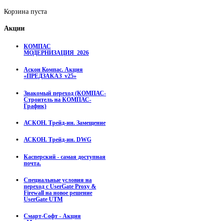
Корзина пуста
Акции
КОМПАС
МОДЕРНИЗАЦИЯ_2026
Аскон Компас. Акция
«ПРЕДЗАКАЗ_v25»
Знакомый переход (КОМПАС-
Строитель на КОМПАС-
График)
АСКОН. Трейд-ин. Замещение
АСКОН. Трейд-ин. DWG
Касперский - самая доступная
почта.
Специальные условия на
переход с UserGate Proxy &
Firewall на новое решение
UserGate UTM
Смарт-Софт - Акция