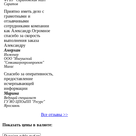
ФГБУ "Саратовская МВЛ"
Саратов
Приятно иметь дело с
грамотными и
отзывчивыми
сотрудниками компании
как Александр.Огромное
спасибо за скорость
выполнения заказа
Александру
Амерхан
Инженер
ООО "Ингушский
"Севкавагропромпроект"
Магас
Спасибо за оперативность,
предоставление
исчерпывающей
информации
Марина
Ведущий специалист
ГУ ЯО ЦПОиПП "Ресурс"
Ярославль
Все отзывы >>
Показать
цены в валюте: