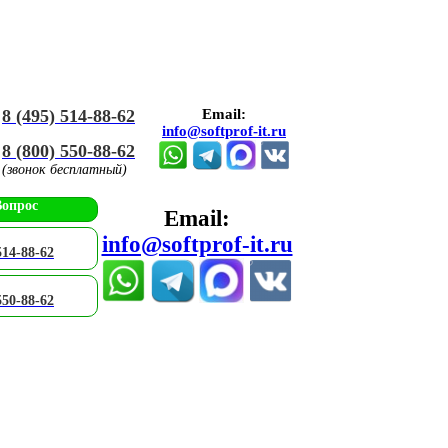
8 (495) 514-88-62
Email:
info@softprof-it.ru
8 (800) 550-88-62
(звонок бесплатный)
Вопрос
Email:
info@softprof-it.ru
514-88-62
550-88-62