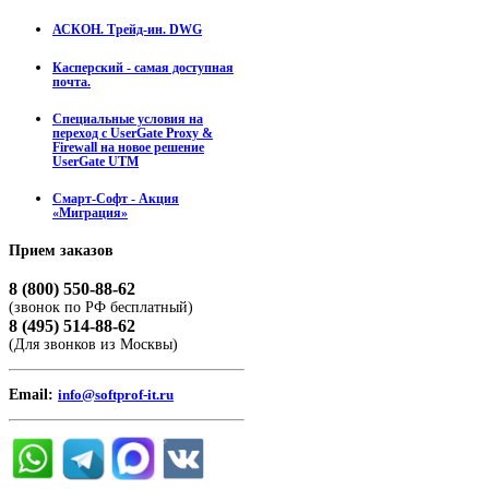
АСКОН. Трейд-ин. DWG
Касперский - самая доступная
почта.
Специальные условия на
переход с UserGate Proxy &
Firewall на новое решение
UserGate UTM
Смарт-Софт - Акция
«Миграция»
Прием
заказов
8 (800) 550-88-62
(звонок по РФ бесплатный)
8 (495) 514-88-62
(Для звонков из Москвы)
Email:
info@softprof-it.ru