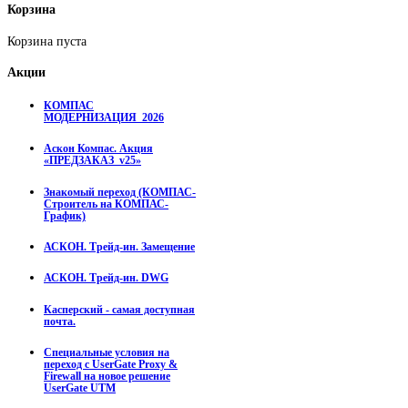
Корзина
Корзина пуста
Акции
КОМПАС
МОДЕРНИЗАЦИЯ_2026
Аскон Компас. Акция
«ПРЕДЗАКАЗ_v25»
Знакомый переход (КОМПАС-
Строитель на КОМПАС-
График)
АСКОН. Трейд-ин. Замещение
АСКОН. Трейд-ин. DWG
Касперский - самая доступная
почта.
Специальные условия на
переход с UserGate Proxy &
Firewall на новое решение
UserGate UTM